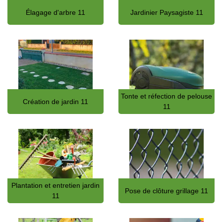
Élagage d'arbre 11
Jardinier Paysagiste 11
Tonte et réfection de pelouse
Création de jardin 11
11
Plantation et entretien jardin
Pose de clôture grillage 11
11