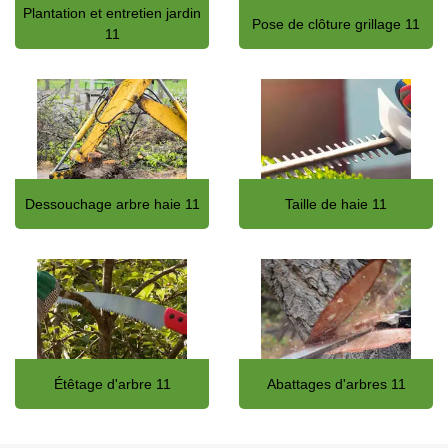
Plantation et entretien jardin
Pose de clôture grillage 11
11
Dessouchage arbre haie 11
Taille de haie 11
Étêtage d'arbre 11
Abattages d'arbres 11