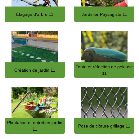
Élagage d'arbre 11
Jardinier Paysagiste 11
Tonte et réfection de pelouse
Création de jardin 11
11
Plantation et entretien jardin
Pose de clôture grillage 11
11