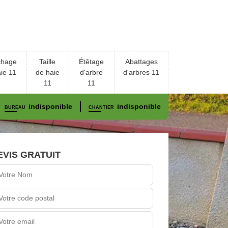
chage
Taille
Étêtage
Abattages
ie 11
de haie
d'arbre
d'arbres 11
11
11
indisponible
indisponible
BUREAU
CHANTIER
EVIS GRATUIT