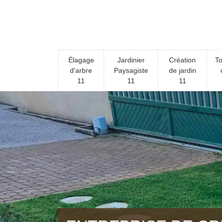
Élagage
Jardinier
Création
To
d'arbre
Paysagiste
de jardin
11
11
11