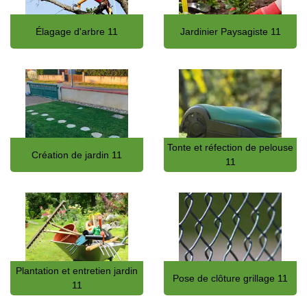
Élagage d'arbre 11
Jardinier Paysagiste 11
Tonte et réfection de pelouse
Création de jardin 11
11
Plantation et entretien jardin
Pose de clôture grillage 11
11