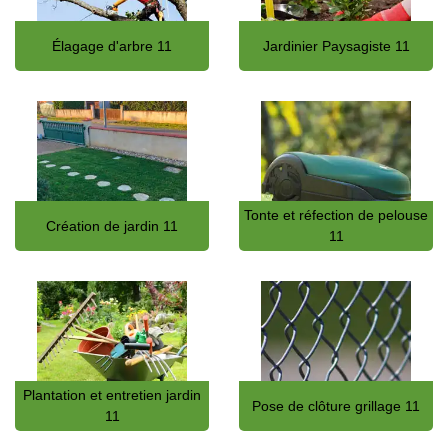
Élagage d'arbre 11
Jardinier Paysagiste 11
Tonte et réfection de pelouse
Création de jardin 11
11
Plantation et entretien jardin
Pose de clôture grillage 11
11