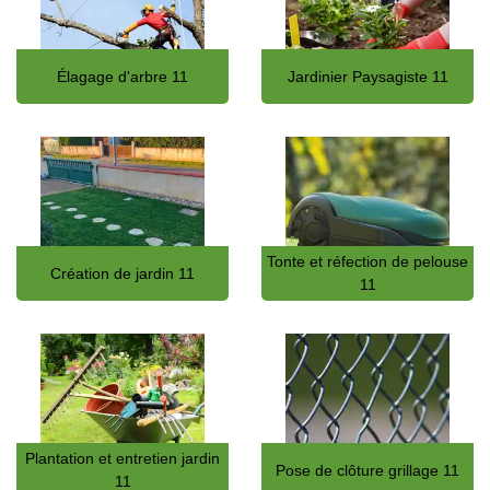
Élagage d'arbre 11
Jardinier Paysagiste 11
Tonte et réfection de pelouse
Création de jardin 11
11
Plantation et entretien jardin
Pose de clôture grillage 11
11