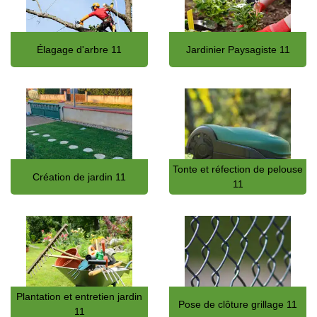
Élagage d'arbre 11
Jardinier Paysagiste 11
Tonte et réfection de pelouse
Création de jardin 11
11
Plantation et entretien jardin
Pose de clôture grillage 11
11