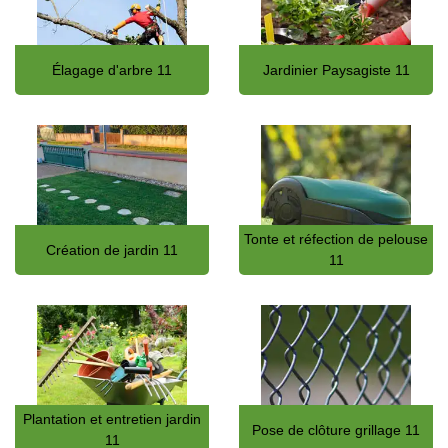
Élagage d'arbre 11
Jardinier Paysagiste 11
Tonte et réfection de pelouse
Création de jardin 11
11
Plantation et entretien jardin
Pose de clôture grillage 11
11