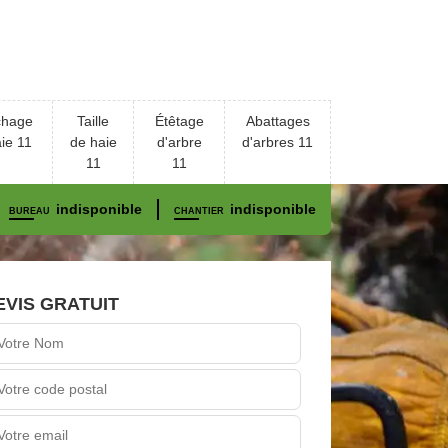
chage
Taille
Étêtage
Abattages
ie 11
de haie
d'arbre
d'arbres 11
11
11
indisponible
indisponible
BUREAU
CHANTIER
EVIS GRATUIT