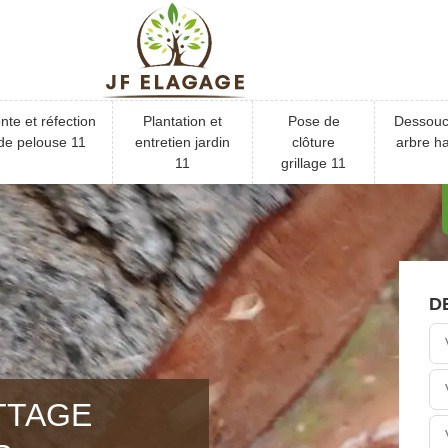
nte et réfection
Plantation et
Pose de
Dessou
de pelouse 11
entretien jardin
clôture
arbre ha
11
grillage 11
D
TTAGE