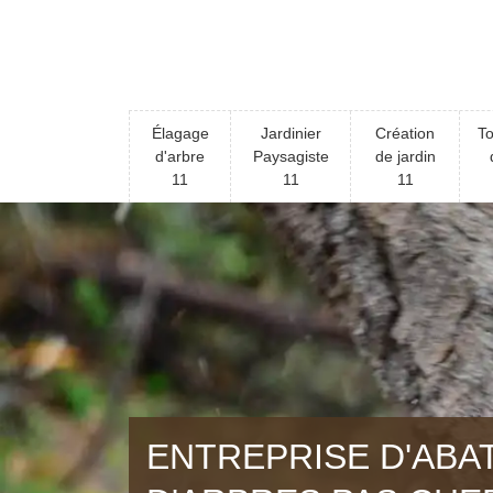
Élagage
Jardinier
Création
To
d'arbre
Paysagiste
de jardin
11
11
11
ENTREPRISE D'ABA