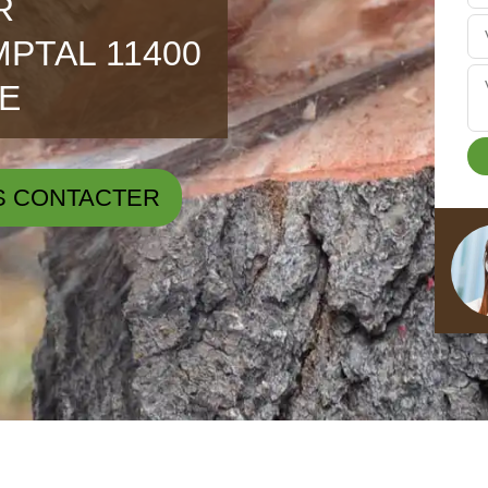
R
PTAL 11400
LE
S CONTACTER