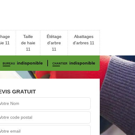
chage
Taille
Étêtage
Abattages
ie 11
de haie
d'arbre
d'arbres 11
11
11
indisponible
indisponible
BUREAU
CHANTIER
EVIS GRATUIT