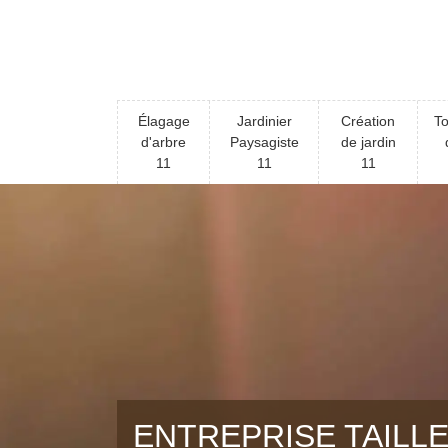
Élagage
Jardinier
Création
To
d'arbre
Paysagiste
de jardin
11
11
11
ENTREPRISE TAILLE