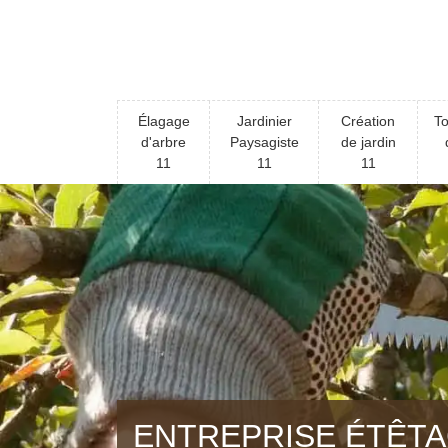
Élagage
Jardinier
Création
To
d'arbre
Paysagiste
de jardin
11
11
11
ENTREPRISE ÉTÊTA