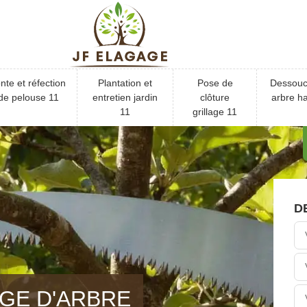
nte et réfection
Plantation et
Pose de
Dessou
de pelouse 11
entretien jardin
clôture
arbre ha
11
grillage 11
D
GE D'ARBRE