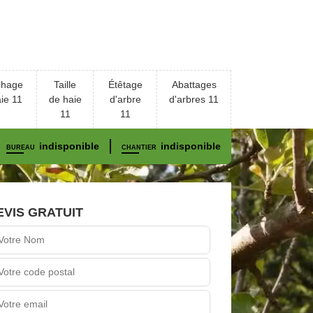
chage
Taille
Étêtage
Abattages
ie 11
de haie
d'arbre
d'arbres 11
11
11
indisponible
indisponible
BUREAU
CHANTIER
EVIS GRATUIT