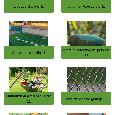
Élagage d'arbre 11
Jardinier Paysagiste 11
Tonte et réfection de pelouse
Création de jardin 11
11
Plantation et entretien jardin
Pose de clôture grillage 11
11