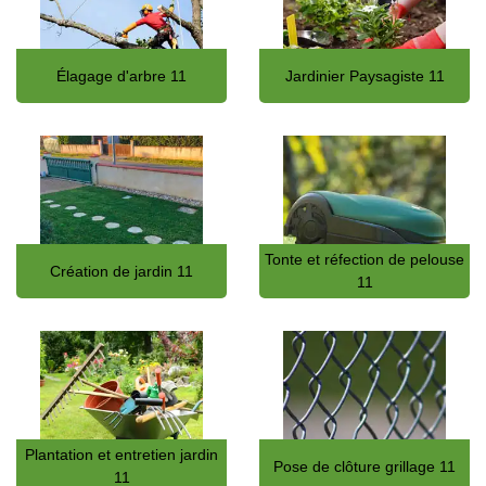
Élagage d'arbre 11
Jardinier Paysagiste 11
Tonte et réfection de pelouse
Création de jardin 11
11
Plantation et entretien jardin
Pose de clôture grillage 11
11