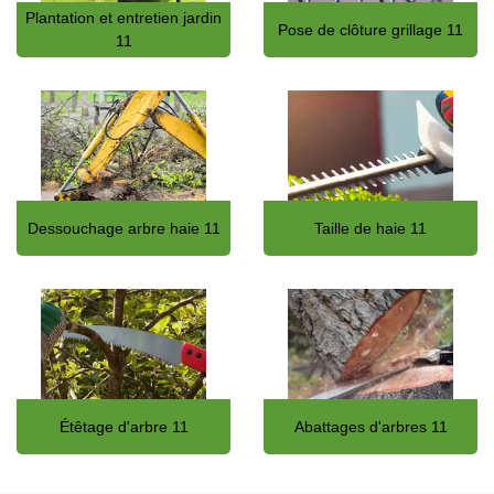
Plantation et entretien jardin
Pose de clôture grillage 11
11
Dessouchage arbre haie 11
Taille de haie 11
Étêtage d'arbre 11
Abattages d'arbres 11