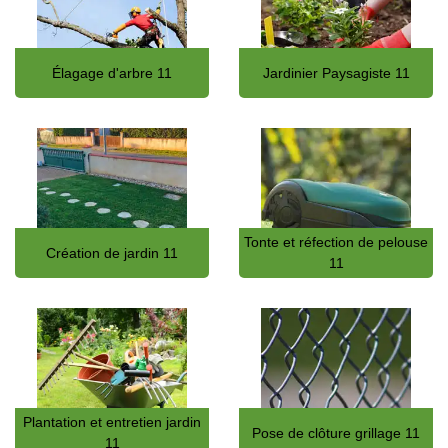
Élagage d'arbre 11
Jardinier Paysagiste 11
Tonte et réfection de pelouse
Création de jardin 11
11
Plantation et entretien jardin
Pose de clôture grillage 11
11