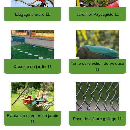
Élagage d'arbre 11
Jardinier Paysagiste 11
Tonte et réfection de pelouse
Création de jardin 11
11
Plantation et entretien jardin
Pose de clôture grillage 11
11