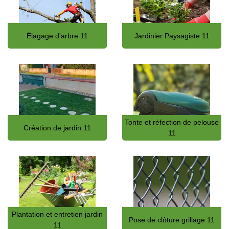
Élagage d'arbre 11
Jardinier Paysagiste 11
Tonte et réfection de pelouse
Création de jardin 11
11
Plantation et entretien jardin
Pose de clôture grillage 11
11