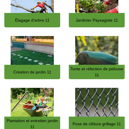
Élagage d'arbre 11
Jardinier Paysagiste 11
Tonte et réfection de pelouse
Création de jardin 11
11
Plantation et entretien jardin
Pose de clôture grillage 11
11