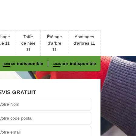
chage
Taille
Étêtage
Abattages
ie 11
de haie
d'arbre
d'arbres 11
11
11
indisponible
indisponible
BUREAU
CHANTIER
EVIS GRATUIT