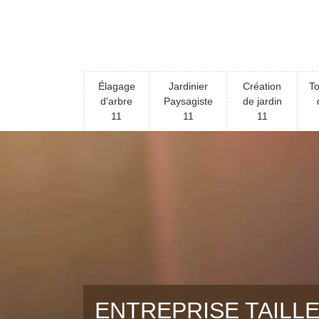
Élagage
Jardinier
Création
To
d'arbre
Paysagiste
de jardin
11
11
11
ENTREPRISE TAILLE