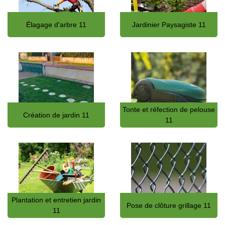
Élagage d'arbre 11
Jardinier Paysagiste 11
Tonte et réfection de pelouse
Création de jardin 11
11
Plantation et entretien jardin
Pose de clôture grillage 11
11