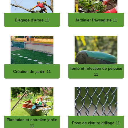
Élagage d'arbre 11
Jardinier Paysagiste 11
Tonte et réfection de pelouse
Création de jardin 11
11
Plantation et entretien jardin
Pose de clôture grillage 11
11