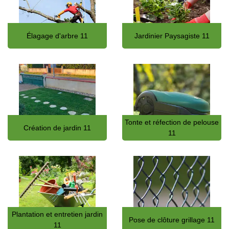
Élagage d'arbre 11
Jardinier Paysagiste 11
Tonte et réfection de pelouse
Création de jardin 11
11
Plantation et entretien jardin
Pose de clôture grillage 11
11