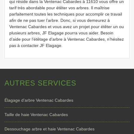
qui réside dans la Ventenac Cabardes à 11610 vous offre un
tarif très abordable pour étêter vos arbres. Il maîtrise
parfaitement toutes les techniques pour accomplir ce travail
afin de ne pas tuer l’arbre. Donc, si vous demeurez à
Ventenac Cabardes et vous avez un projet pour étêter un ou
plusieurs arbres, JF Elagage pourra vous aider. Besoin
d’aide pour l’étêtage d’arbre à Ventenac Cabardes, n’hésitez
pas à contacter JF Elagage.
AUTRES SERVICES
Élagage d'arbre Ventenac Cabardes
Taille de haie Ventenac Cabardes
Dessouchage arbre et haie Ventenac Cabardes