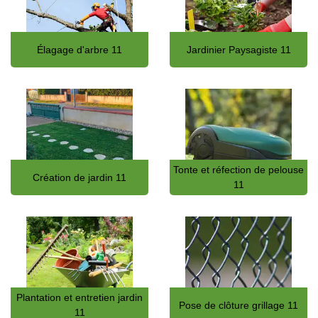
Élagage d'arbre 11
Jardinier Paysagiste 11
Tonte et réfection de pelouse
Création de jardin 11
11
Plantation et entretien jardin
Pose de clôture grillage 11
11