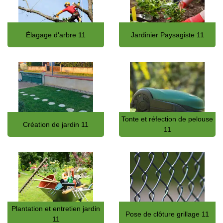
Élagage d'arbre 11
Jardinier Paysagiste 11
Tonte et réfection de pelouse
Création de jardin 11
11
Plantation et entretien jardin
Pose de clôture grillage 11
11