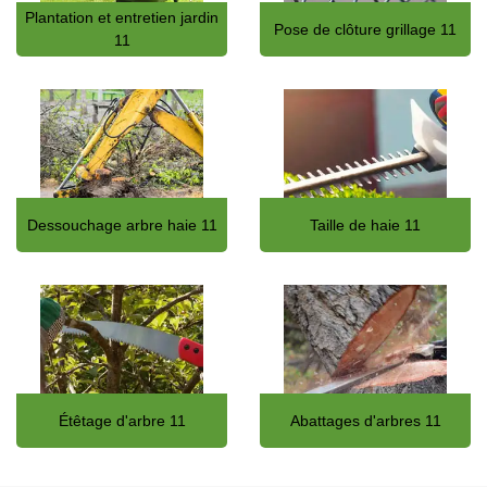
Plantation et entretien jardin
Pose de clôture grillage 11
11
Dessouchage arbre haie 11
Taille de haie 11
Étêtage d'arbre 11
Abattages d'arbres 11