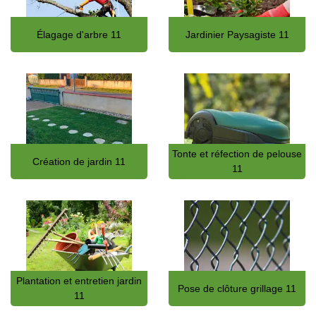
Élagage d'arbre 11
Jardinier Paysagiste 11
Tonte et réfection de pelouse
Création de jardin 11
11
Plantation et entretien jardin
Pose de clôture grillage 11
11