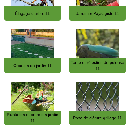
Élagage d'arbre 11
Jardinier Paysagiste 11
Tonte et réfection de pelouse
Création de jardin 11
11
Plantation et entretien jardin
Pose de clôture grillage 11
11