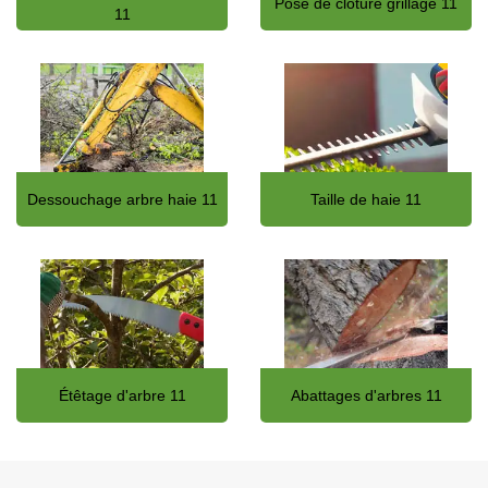
Pose de clôture grillage 11
11
Dessouchage arbre haie 11
Taille de haie 11
Étêtage d'arbre 11
Abattages d'arbres 11