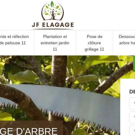
nte et réfection
Plantation et
Pose de
Dessou
de pelouse 11
entretien jardin
clôture
arbre ha
11
grillage 11
D
GE D'ARBRE