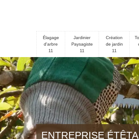
Élagage
Jardinier
Création
To
d'arbre
Paysagiste
de jardin
11
11
11
ENTREPRISE ÉTÊTA