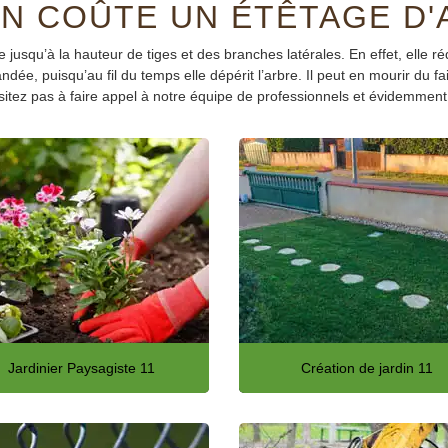
N COÛTE UN ÉTÊTAGE D'
 jusqu’à la hauteur de tiges et des branches latérales. En effet, elle réd
dée, puisqu’au fil du temps elle dépérit l’arbre. Il peut en mourir du fa
itez pas à faire appel à notre équipe de professionnels et évidemment d
Jardinier Paysagiste 11
Création de jardin 11