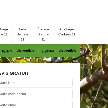
chage
Taille
Étêtage
Abattages
ie 11
de haie
d'arbre
d'arbres 11
11
11
indisponible
indisponible
BUREAU
CHANTIER
EVIS GRATUIT