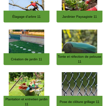
Élagage d'arbre 11
Jardinier Paysagiste 11
Tonte et réfection de pelouse
Création de jardin 11
11
Plantation et entretien jardin
Pose de clôture grillage 11
11