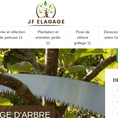
nte et réfection
Plantation et
Pose de
Dessou
de pelouse 11
entretien jardin
clôture
arbre ha
11
grillage 11
D
GE D'ARBRE