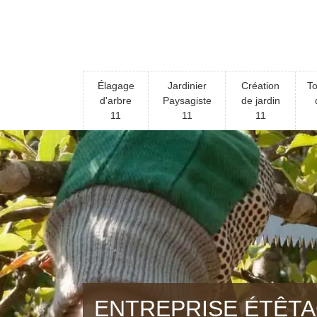
Élagage
Jardinier
Création
To
d'arbre
Paysagiste
de jardin
11
11
11
ENTREPRISE ÉTÊTA