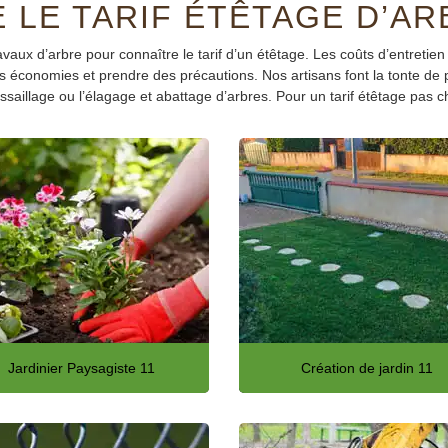
 LE TARIF ÉTÊTAGE D’ARB
travaux d’arbre pour connaître le tarif d’un étêtage. Les coûts d’entre
es économies et prendre des précautions. Nos artisans font la tonte de p
ssaillage ou l’élagage et abattage d’arbres. Pour un tarif étêtage pas c
Jardinier Paysagiste 11
Création de jardin 11