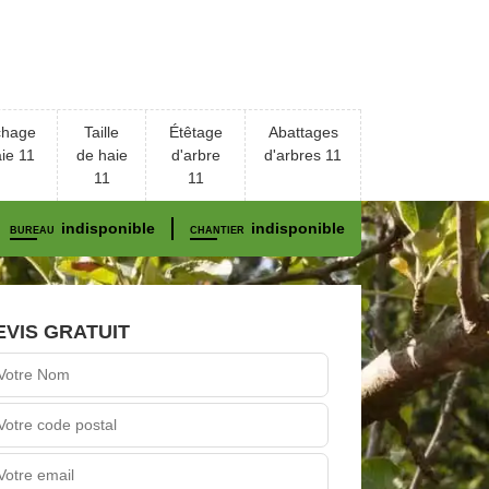
chage
Taille
Étêtage
Abattages
ie 11
de haie
d'arbre
d'arbres 11
11
11
indisponible
indisponible
BUREAU
CHANTIER
EVIS GRATUIT