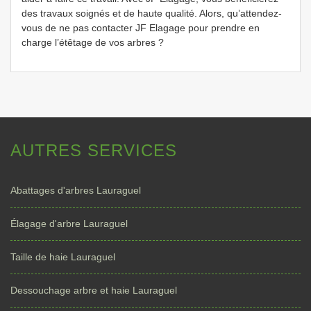
des travaux soignés et de haute qualité. Alors, qu’attendez-
vous de ne pas contacter JF Elagage pour prendre en
charge l’étêtage de vos arbres ?
AUTRES SERVICES
Abattages d'arbres Lauraguel
Élagage d'arbre Lauraguel
Taille de haie Lauraguel
Dessouchage arbre et haie Lauraguel