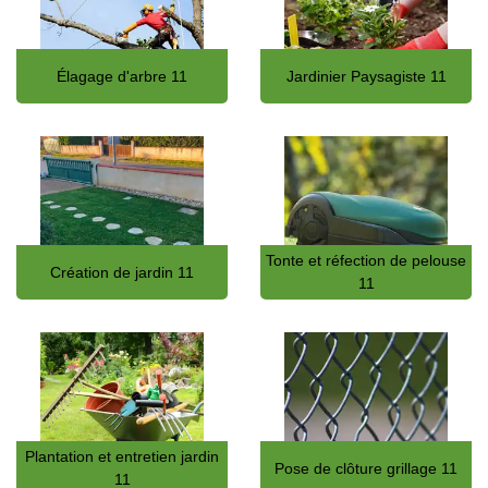
Élagage d'arbre 11
Jardinier Paysagiste 11
Tonte et réfection de pelouse
Création de jardin 11
11
Plantation et entretien jardin
Pose de clôture grillage 11
11