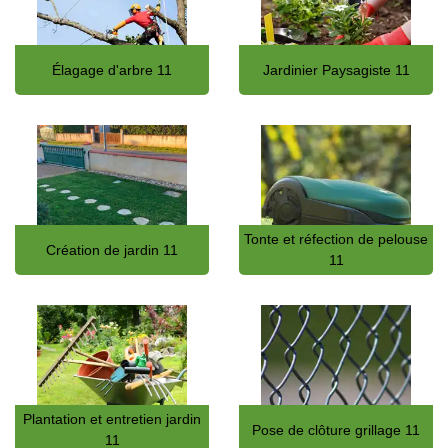
Élagage d'arbre 11
Jardinier Paysagiste 11
Tonte et réfection de pelouse
Création de jardin 11
11
Plantation et entretien jardin
Pose de clôture grillage 11
11