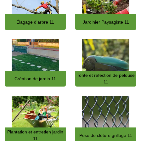
Élagage d'arbre 11
Jardinier Paysagiste 11
Tonte et réfection de pelouse
Création de jardin 11
11
Plantation et entretien jardin
Pose de clôture grillage 11
11