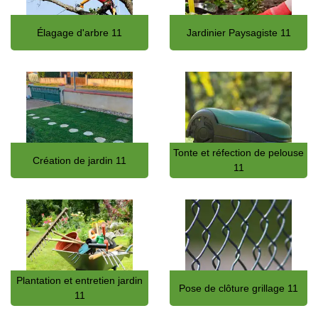
Élagage d'arbre 11
Jardinier Paysagiste 11
Tonte et réfection de pelouse
Création de jardin 11
11
Plantation et entretien jardin
Pose de clôture grillage 11
11