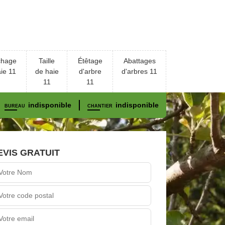
chage
Taille
Étêtage
Abattages
ie 11
de haie
d'arbre
d'arbres 11
11
11
indisponible
indisponible
BUREAU
CHANTIER
EVIS GRATUIT