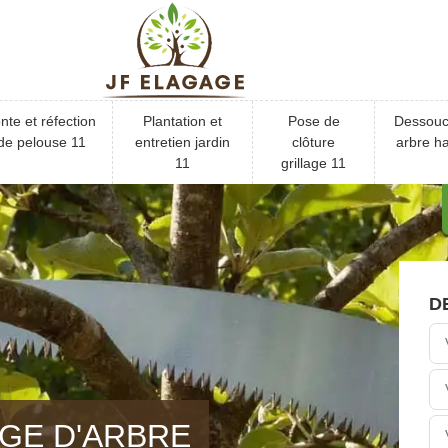
nte et réfection
Plantation et
Pose de
Dessou
de pelouse 11
entretien jardin
clôture
arbre ha
11
grillage 11
D
GE D'ARBRE