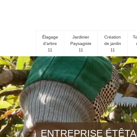
Élagage
Jardinier
Création
To
d'arbre
Paysagiste
de jardin
11
11
11
ENTREPRISE ÉTÊTA