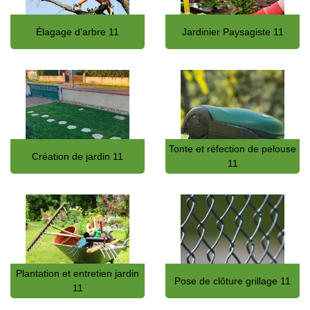
Élagage d'arbre 11
Jardinier Paysagiste 11
Tonte et réfection de pelouse
Création de jardin 11
11
Plantation et entretien jardin
Pose de clôture grillage 11
11