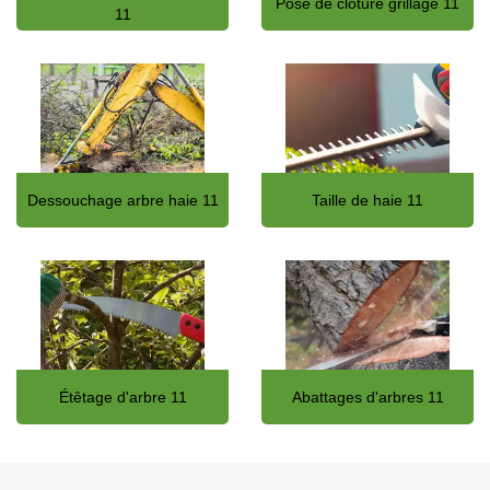
Pose de clôture grillage 11
11
Dessouchage arbre haie 11
Taille de haie 11
Étêtage d'arbre 11
Abattages d'arbres 11