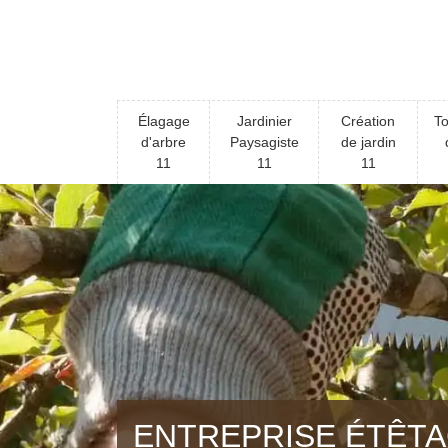
Élagage
Jardinier
Création
To
d'arbre
Paysagiste
de jardin
11
11
11
ENTREPRISE ÉTÊTA