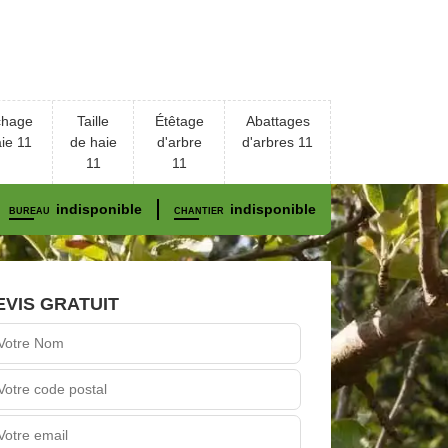
chage
Taille
Étêtage
Abattages
ie 11
de haie
d'arbre
d'arbres 11
11
11
indisponible
indisponible
BUREAU
CHANTIER
EVIS GRATUIT