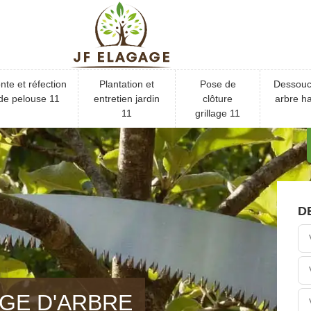
nte et réfection
Plantation et
Pose de
Dessou
de pelouse 11
entretien jardin
clôture
arbre ha
11
grillage 11
D
GE D'ARBRE