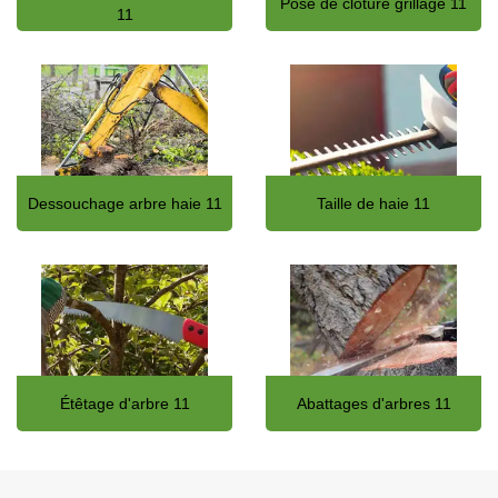
Pose de clôture grillage 11
11
Dessouchage arbre haie 11
Taille de haie 11
Étêtage d'arbre 11
Abattages d'arbres 11