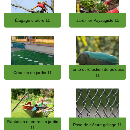
Élagage d'arbre 11
Jardinier Paysagiste 11
Tonte et réfection de pelouse
Création de jardin 11
11
Plantation et entretien jardin
Pose de clôture grillage 11
11