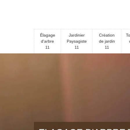
Élagage
Jardinier
Création
To
d'arbre
Paysagiste
de jardin
11
11
11