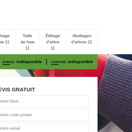
chage
Taille
Étêtage
Abattages
ie 11
de haie
d'arbre
d'arbres 11
11
11
indisponible
indisponible
BUREAU
CHANTIER
EVIS GRATUIT