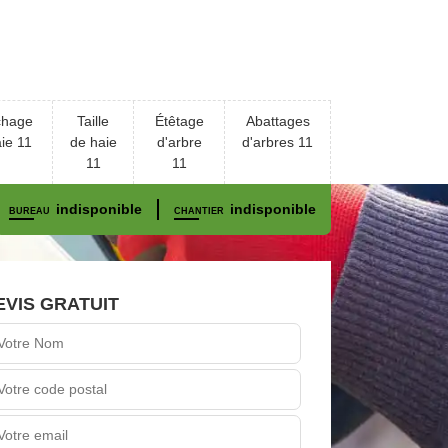
chage
Taille
Étêtage
Abattages
ie 11
de haie
d'arbre
d'arbres 11
11
11
indisponible
indisponible
BUREAU
CHANTIER
EVIS GRATUIT