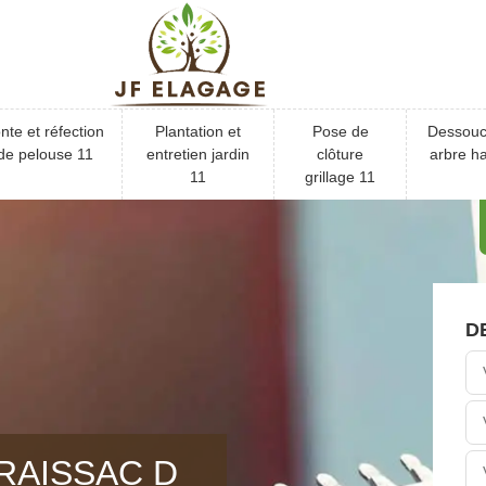
nte et réfection
Plantation et
Pose de
Dessou
de pelouse 11
entretien jardin
clôture
arbre ha
11
grillage 11
D
RAISSAC D