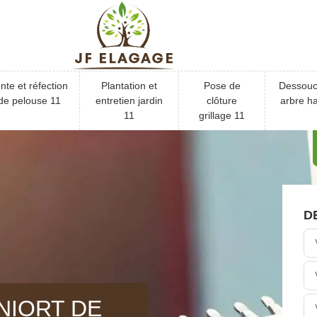
nte et réfection
Plantation et
Pose de
Dessou
de pelouse 11
entretien jardin
clôture
arbre ha
11
grillage 11
D
NIORT DE