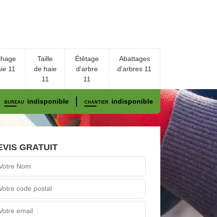
chage
Taille
Étêtage
Abattages
ie 11
de haie
d'arbre
d'arbres 11
11
11
indisponible
indisponible
BUREAU
CHANTIER
EVIS GRATUIT