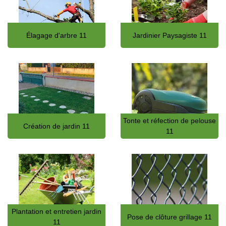
Élagage d'arbre 11
Jardinier Paysagiste 11
Tonte et réfection de pelouse
Création de jardin 11
11
Plantation et entretien jardin
Pose de clôture grillage 11
11