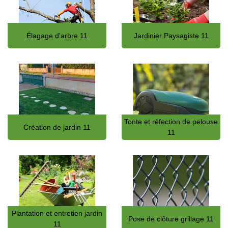
Élagage d'arbre 11
Jardinier Paysagiste 11
Tonte et réfection de pelouse
Création de jardin 11
11
Plantation et entretien jardin
Pose de clôture grillage 11
11