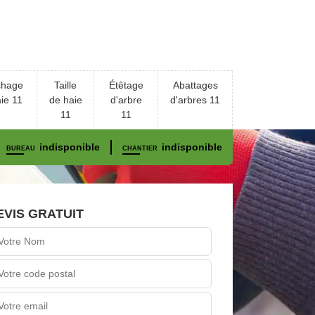
chage
Taille
Étêtage
Abattages
ie 11
de haie
d'arbre
d'arbres 11
11
11
indisponible
indisponible
BUREAU
CHANTIER
EVIS GRATUIT