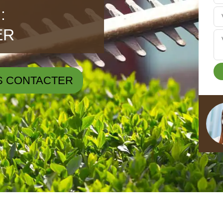
:
ER
S CONTACTER