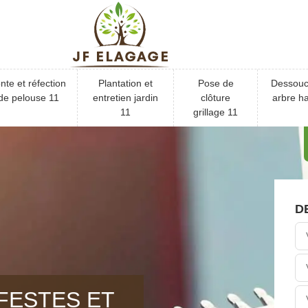
nte et réfection
Plantation et
Pose de
Dessou
de pelouse 11
entretien jardin
clôture
arbre ha
11
grillage 11
D
FESTES ET