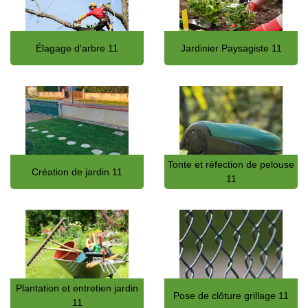
Élagage d'arbre 11
Jardinier Paysagiste 11
Tonte et réfection de pelouse
Création de jardin 11
11
Plantation et entretien jardin
Pose de clôture grillage 11
11