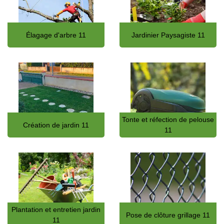
Élagage d'arbre 11
Jardinier Paysagiste 11
Tonte et réfection de pelouse
Création de jardin 11
11
Plantation et entretien jardin
Pose de clôture grillage 11
11